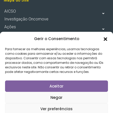
Mapa do Site
AICSO
Investigação Oncomove
Ações
Recursos
Gerir o Consentimento
Notícias
Para fornecer as melhores experiências, usamos tecnologias
Contactos
como cookies para armazenar e/ou aceder a informações do
dispositivo. Consentir com essas tecnologias nos permitirá
processar dados, como comportamento de navegação ou IDs
Políticas
exclusivos neste site. Não consentir ou retirar o consentimento
pode afetar negativamante certos recursos e funções.
Política de Privacidade
Cookies
Aceitar
Termos e Condições
Negar
Resolução de litígios / Livro de Reclamações
Ver preferências