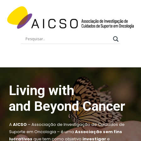
Quero Ajudar
Living with
and Beyond Cancer
A
AICSO
– Associação de Investigação de Cuidados de
Suporte em Oncologia – é uma
Associação sem fins
lucrativos
que tem como objetivo
investigar
e