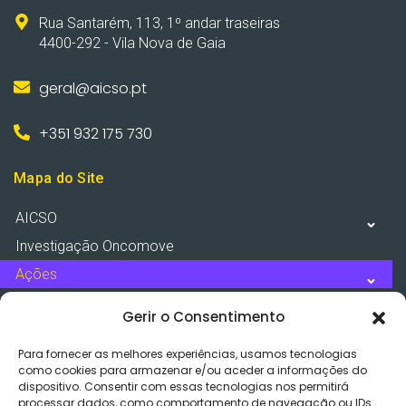
Rua Santarém, 113, 1º andar traseiras
4400-292 - Vila Nova de Gaia
geral@aicso.pt
+351 932 175 730
Mapa do Site
AICSO
Investigação Oncomove
Ações
Recursos
Gerir o Consentimento
Notícias
Para fornecer as melhores experiências, usamos tecnologias
Contactos
como cookies para armazenar e/ou aceder a informações do
dispositivo. Consentir com essas tecnologias nos permitirá
processar dados, como comportamento de navegação ou IDs